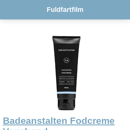
Fuldfartfilm
Badeanstalten Fodcreme