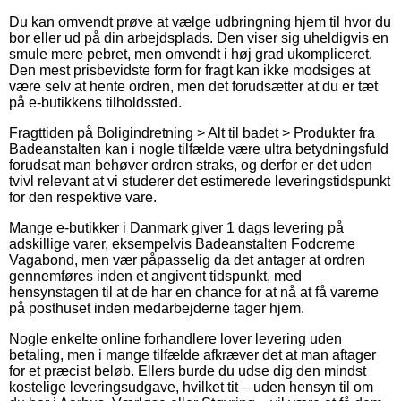
Du kan omvendt prøve at vælge udbringning hjem til hvor du
bor eller ud på din arbejdsplads. Den viser sig uheldigvis en
smule mere pebret, men omvendt i høj grad ukompliceret.
Den mest prisbevidste form for fragt kan ikke modsiges at
være selv at hente ordren, men det forudsætter at du er tæt
på e-butikkens tilholdssted.
Fragttiden på Boligindretning > Alt til badet > Produkter fra
Badeanstalten kan i nogle tilfælde være ultra betydningsfuld
forudsat man behøver ordren straks, og derfor er det uden
tvivl relevant at vi studerer det estimerede leveringstidspunkt
for den respektive vare.
Mange e-butikker i Danmark giver 1 dags levering på
adskillige varer, eksempelvis Badeanstalten Fodcreme
Vagabond, men vær påpasselig da det antager at ordren
gennemføres inden et angivent tidspunkt, med
hensynstagen til at de har en chance for at nå at få varerne
på posthuset inden medarbejderne tager hjem.
Nogle enkelte online forhandlere lover levering uden
betaling, men i mange tilfælde afkræver det at man aftager
for et præcist beløb. Ellers burde du udse dig den mindst
kostelige leveringsudgave, hvilket tit – uden hensyn til om