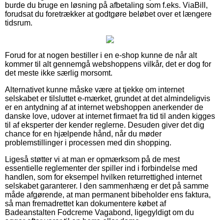
burde du bruge en løsning på afbetaling som f.eks. ViaBill,
forudsat du foretrækker at godtgøre beløbet over et længere
tidsrum.
Forud for at nogen bestiller i en e-shop kunne de når alt
kommer til alt gennemgå webshoppens vilkår, det er dog for
det meste ikke særlig morsomt.
Alternativet kunne måske være at tjekke om internet
selskabet er tilsluttet e-mærket, grundet at det almindeligvis
er en antydning af at internet webshoppen anerkender de
danske love, udover at internet firmaet fra tid til anden kigges
til af eksperter der kender reglerne. Desuden giver det dig
chance for en hjælpende hånd, når du møder
problemstillinger i processen med din shopping.
Ligeså støtter vi at man er opmærksom på de mest
essentielle reglementer der spiller ind i forbindelse med
handlen, som for eksempel hvilken returrettighed internet
selskabet garanterer. I den sammenhæng er det på samme
måde afgørende, at man permanent bibeholder ens faktura,
så man fremadrettet kan dokumentere købet af
Badeanstalten Fodcreme Vagabond, ligegyldigt om du