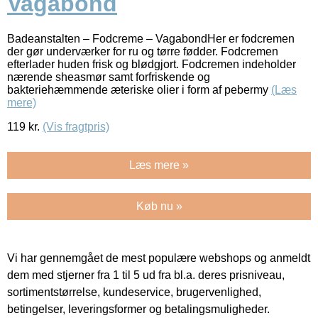
Vagabond
Badeanstalten – Fodcreme – VagabondHer er fodcremen
der gør underværker for ru og tørre fødder. Fodcremen
efterlader huden frisk og blødgjort. Fodcremen indeholder
nærende sheasmør samt forfriskende og
bakteriehæmmende æteriske olier i form af pebermy
(Læs
mere)
119
kr.
(Vis fragtpris)
Læs mere »
Køb nu »
Vi har gennemgået de mest populære webshops og anmeldt
dem med stjerner fra 1 til 5 ud fra bl.a. deres prisniveau,
sortimentstørrelse, kundeservice, brugervenlighed,
betingelser, leveringsformer og betalingsmuligheder.