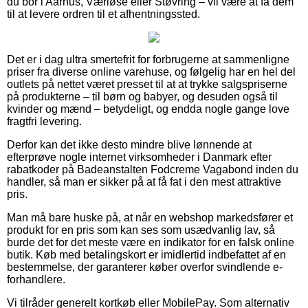
du bor i Aarhus, Værløse eller Støvring – vil være at få dem
til at levere ordren til et afhentningssted.
Det er i dag ultra smertefrit for forbrugerne at sammenligne
priser fra diverse online varehuse, og følgelig har en hel del
outlets på nettet været presset til at at trykke salgspriserne
på produkterne – til børn og babyer, og desuden også til
kvinder og mænd – betydeligt, og endda nogle gange love
fragtfri levering.
Derfor kan det ikke desto mindre blive lønnende at
efterprøve nogle internet virksomheder i Danmark efter
rabatkoder på Badeanstalten Fodcreme Vagabond inden du
handler, så man er sikker på at få fat i den mest attraktive
pris.
Man må bare huske på, at når en webshop markedsfører et
produkt for en pris som kan ses som usædvanlig lav, så
burde det for det meste være en indikator for en falsk online
butik. Køb med betalingskort er imidlertid indbefattet af en
bestemmelse, der garanterer køber overfor svindlende e-
forhandlere.
Vi tilråder generelt kortkøb eller MobilePay. Som alternativ