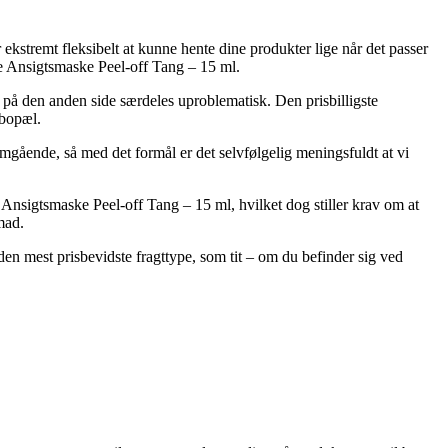
ekstremt fleksibelt at kunne hente dine produkter lige når det passer
de Ansigtsmaske Peel-off Tang – 15 ml.
n på den anden side særdeles uproblematisk. Den prisbilligste
 bopæl.
gående, så med det formål er det selvfølgelig meningsfuldt at vi
Ansigtsmaske Peel-off Tang – 15 ml, hvilket dog stiller krav om at
mad.
 den mest prisbevidste fragttype, som tit – om du befinder sig ved