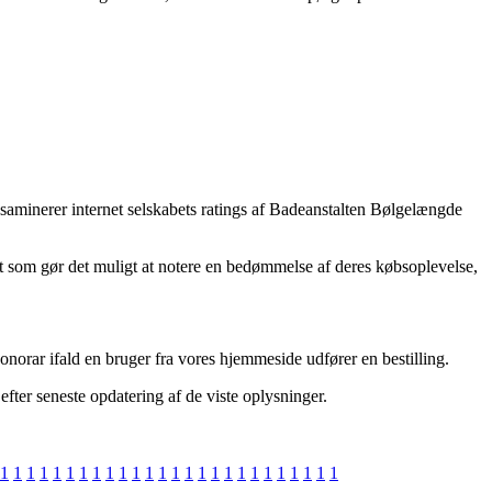
ksaminerer internet selskabets ratings af Badeanstalten Bølgelængde
ttet som gør det muligt at notere en bedømmelse af deres købsoplevelse,
onorar ifald en bruger fra vores hjemmeside udfører en bestilling.
efter seneste opdatering af de viste oplysninger.
1
1
1
1
1
1
1
1
1
1
1
1
1
1
1
1
1
1
1
1
1
1
1
1
1
1