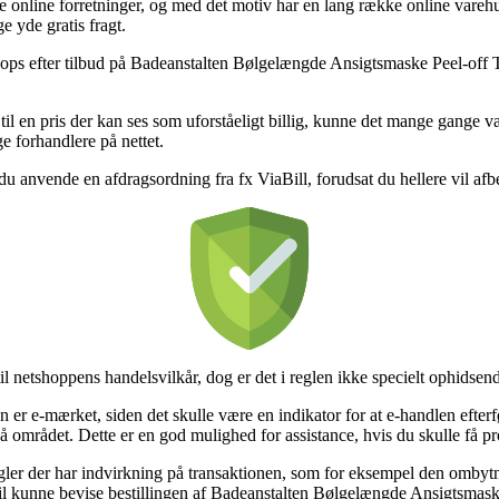
lige online forretninger, og med det motiv har en lang række online vareh
e yde gratis fragt.
shops efter tilbud på Badeanstalten Bølgelængde Ansigtsmaske Peel-off Ta
il en pris der kan ses som uforståeligt billig, kunne det mange gange 
ge forhandlere på nettet.
 du anvende en afdragsordning fra fx ViaBill, forudsat du hellere vil afb
 til netshoppens handelsvilkår, dog er det i reglen ikke specielt ophidsen
r e-mærket, siden det skulle være en indikator for at e-handlen efterfø
området. Dette er en god mulighed for assistance, hvis du skulle få pr
ler der har indvirkning på transaktionen, som for eksempel den ombytnin
vil kunne bevise bestillingen af Badeanstalten Bølgelængde Ansigtsmask