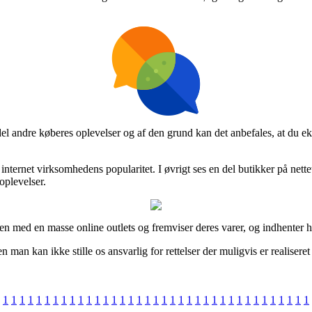
 del andre køberes oplevelser og af den grund kan det anbefales, at du e
i internet virksomhedens popularitet. I øvrigt ses en del butikker på ne
 oplevelser.
men med en masse online outlets og fremviser deres varer, og indhenter h
man kan ikke stille os ansvarlig for rettelser der muligvis er realiseret 
1
1
1
1
1
1
1
1
1
1
1
1
1
1
1
1
1
1
1
1
1
1
1
1
1
1
1
1
1
1
1
1
1
1
1
1
1