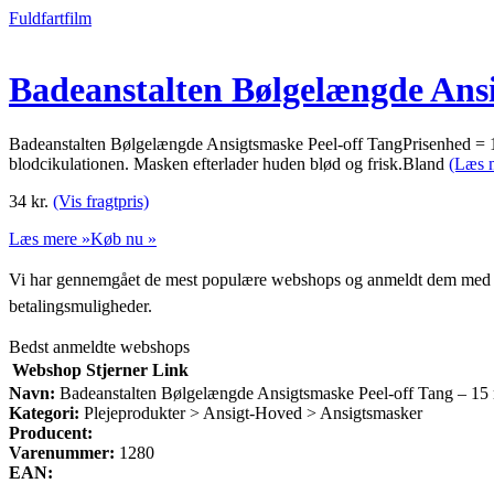
Fuldfartfilm
Badeanstalten Bølgelængde Ansi
Badeanstalten Bølgelængde Ansigtsmaske Peel-off TangPrisenhed = 1 s
blodcikulationen. Masken efterlader huden blød og frisk.Bland
(Læs 
34
kr.
(Vis fragtpris)
Læs mere »
Køb nu »
Vi har gennemgået de mest populære webshops og anmeldt dem med stjern
betalingsmuligheder.
Bedst anmeldte webshops
Webshop
Stjerner
Link
Navn:
Badeanstalten Bølgelængde Ansigtsmaske Peel-off Tang – 15
Kategori:
Plejeprodukter > Ansigt-Hoved > Ansigtsmasker
Producent:
Varenummer:
1280
EAN: