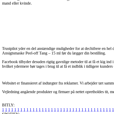
mand eller kvinde.
Trustpilot yder en del anstændige muligheder for at dechifrere en hel
Ansigtsmaske Peel-off Tang – 15 ml før du lægger din bestilling.
Facebook tilbyder desuden rigtig gavnlige metoder til at få et kig ind 
hvilket ydermere bør tages i brug til at få et indblik i tidligere kunders
Websitet er finansieret af indtægter fra reklamer. Vi arbejder tæt sam
Vejledning angående produkter og firmaer på nettet opretholdes tit, men 
BITLY:
1
1
1
1
1
1
1
1
1
1
1
1
1
1
1
1
1
1
1
1
1
1
1
1
1
1
1
1
1
1
1
1
1
1
1
1
1