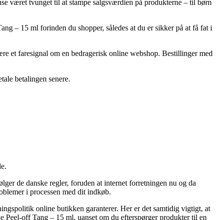
use været tvunget til at stampe salgsværdien på produkterne – til børn
ng – 15 ml forinden du shopper, således at du er sikker på at få fat i
være et faresignal om en bedragerisk online webshop. Bestillinger med
etale betalingen senere.
de.
lger de danske regler, foruden at internet forretningen nu og da
oblemer i processen med dit indkøb.
gspolitik online butikken garanterer. Her er det samtidig vigtigt, at
e Peel-off Tang – 15 ml, uanset om du efterspørger produkter til en