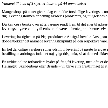
Vurderet til
4
ud af 5 stjerner baseret på
44
anmeldelser
Mange shops på nettet giver i dag en række forskellige leveringsmetode
dig. Leveringsformen er nemlig særdeles problemfri, og tit ligeledes
Du kan også tænke over at få varerne sendt hjem til dig eller til adre
leveringsudgave vil dog til enhver tid være at hente produkterne selv, 
Leveringshastigheden på Plejeprodukter > Ansigt-Hoved > Ansigtsmaske
dobbelttjekker det anslåede leveringstidspunkt på den respektive vare.
En hel del online varehuse stiller udsigt til levering på næste hverd
bestillingen anbringes inden et nøjagtigt tidspunkt, så at de med sikk
En række online forhandlere byder på fragtfri levering, men ofte er det
Helsingør, Skanderborg eller Brande – vil blive at få fragtfirmaet til at