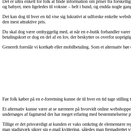
Det er ultra enkelt for folk at finde information om priser fra forskel
og babyer, men ligeledes til voksne – helt i bund, og endda nogle gang
Det kan dog til hver en tid vise sig lukrativt at udforske enkelte web
den mest attraktive pris.
Du skal dog være omhyggelig med, at når en e-butik forhandler varer t
betalingskort er dog en del af en lov, der beskytter os overfor uoprigti
Generelt foreslår vi kortkøb eller mobilbetaling. Som et alternativ bør
Før folk køber på en e-forretning kunne de til hver en tid tage stilling
Et alternativ kunne være at se nærmere på hvorvidt online webshoppen e
undersøges af fagmænd der har meget erfaring med bestemmelserne på 
Tillige er det prisværdigt at kunden er vaks omkring de elementære reg
man stadigvæk sikrer sin e-mail kvittering, således man fremadrettet 