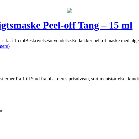
gtsmaske Peel-off Tang – 15 ml
tk. á 15 mlBeskrivelse/anvendelse:En lækker pell-of maske med alger 
mere)
er fra 1 til 5 ud fra bl.a. deres prisniveau, sortimentstørrelse, kunde
 ml