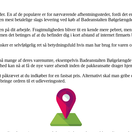
r. En af de populære er for nærværende afhentningssteder, fordi det er 
 den mest betalelige slags levering ved køb af Badeanstalten Bølgelæng
ssen på dit arbejde. Fragtmuligheden bliver tit en kende mere pebret, me
men det betinges af at du befinder dig i kort afstand af internet firmaets
r er selvfølgelig ret så betydningsfuld hvis man har brug for varen om
ag på mange af deres varenumre, eksempelvis Badeanstalten Bølgelængde 
erhed kan nå at få de nye varer afsendt inden de pakkeansatte drager hje
 påkrævet at du indkøber for en fastsat pris. Alternativt skal man gribe
 bringe ordren til et udleveringssted.