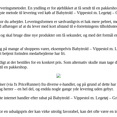
leveringsmetoder. En yndling er for øjeblikket at få sendt til en pakkes
ste metode til levering ved køb af Babytrold – Vippestol m. Legetøj – 
il hvor du arbejder. Leveringsformen er sædvanligvis et hak mere pebret,
fhænger af at du lever med kort afstand til e-forretningens tilholdsste
og skal bruge dine nye produkter om få sekunder, og med det formål er 
dag på mange af shoppens varer, eksempelvis Babytrold – Vippestol m. Leg
kt betjent forinden medarbejderne har fri.
digt at der bestilles for en konkret pris. Som alternativ skulle man tag
 til en pakkeshop.
ser (via fx PriceRunner) fra diverse e-handler, og på grund af dette har 
og herrer – en hel del, og endda nogle gange yde levering uden gebyr.
te internet handler efter rabat på Babytrold – Vippestol m. Legetøj – Grå
or en udsalgspris der kan virke utrolig favorabel, kan det ofte være en i
.