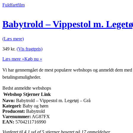
Fuldfartfilm
Babytrold – Vippestol m. Legetø
(Læs mere)
349
kr.
(Vis fragtpris)
Læs mere »
Køb nu »
Vi har gennemgået de mest populære webshops og anmeldt dem med stjern
betalingsmuligheder.
Bedst anmeldte webshops
Webshop
Stjerner
Link
Navn:
Babytrold – Vippestol m. Legetøj – Grå
Kategori:
Baby og børn
Producent:
Babytrold
Varenummer:
AG87FX
EAN:
5704211716990
Vurderet til
4.1
ud af 5 stjerner baseret på
17
anmeldelser