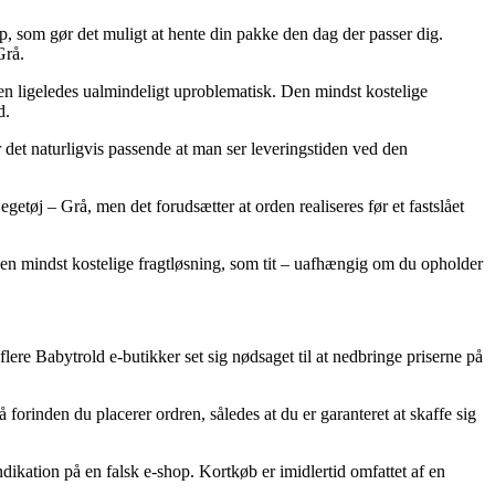
hop, som gør det muligt at hente din pakke den dag der passer dig.
Grå.
 men ligeledes ualmindeligt uproblematisk. Den mindst kostelige
d.
det naturligvis passende at man ser leveringstiden ved den
etøj – Grå, men det forudsætter at orden realiseres før et fastslået
e den mindst kostelige fragtløsning, som tit – uafhængig om du opholder
flere Babytrold e-butikker set sig nødsaget til at nedbringe priserne på
 forinden du placerer ordren, således at du er garanteret at skaffe sig
ndikation på en falsk e-shop. Kortkøb er imidlertid omfattet af en