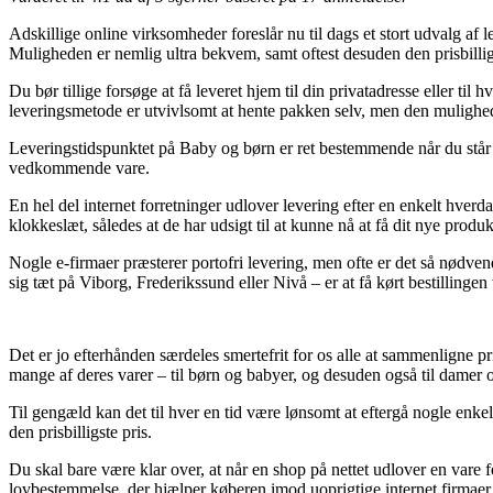
Adskillige online virksomheder foreslår nu til dags et stort udvalg af 
Muligheden er nemlig ultra bekvem, samt oftest desuden den prisbillig
Du bør tillige forsøge at få leveret hjem til din privatadresse eller t
leveringsmetode er utvivlsomt at hente pakken selv, men den mulighed a
Leveringstidspunktet på Baby og børn er ret bestemmende når du står 
vedkommende vare.
En hel del internet forretninger udlover levering efter en enkelt hver
klokkeslæt, således at de har udsigt til at kunne nå at få dit nye produ
Nogle e-firmaer præsterer portofri levering, men ofte er det så nødven
sig tæt på Viborg, Frederikssund eller Nivå – er at få kørt bestillingen
Det er jo efterhånden særdeles smertefrit for os alle at sammenligne pri
mange af deres varer – til børn og babyer, og desuden også til damer 
Til gengæld kan det til hver en tid være lønsomt at eftergå nogle enkel
den prisbilligste pris.
Du skal bare være klar over, at når en shop på nettet udlover en vare f
lovbestemmelse, der hjælper køberen imod uoprigtige internet firmaer