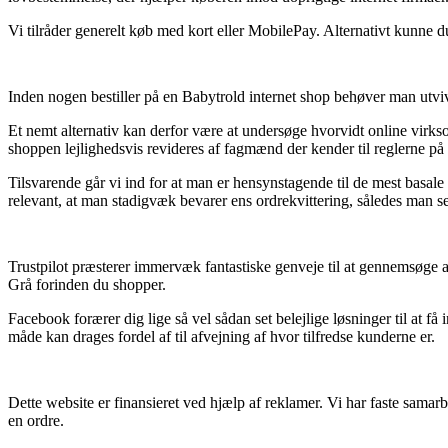
Vi tilråder generelt køb med kort eller MobilePay. Alternativt kunne d
Inden nogen bestiller på en Babytrold internet shop behøver man utviv
Et nemt alternativ kan derfor være at undersøge hvorvidt online virks
shoppen lejlighedsvis revideres af fagmænd der kender til reglerne på
Tilsvarende går vi ind for at man er hensynstagende til de mest basal
relevant, at man stadigvæk bevarer ens ordrekvittering, således man s
Trustpilot præsterer immervæk fantastiske genveje til at gennemsøge ad
Grå forinden du shopper.
Facebook forærer dig lige så vel sådan set belejlige løsninger til at 
måde kan drages fordel af til afvejning af hvor tilfredse kunderne er.
Dette website er finansieret ved hjælp af reklamer. Vi har faste samar
en ordre.