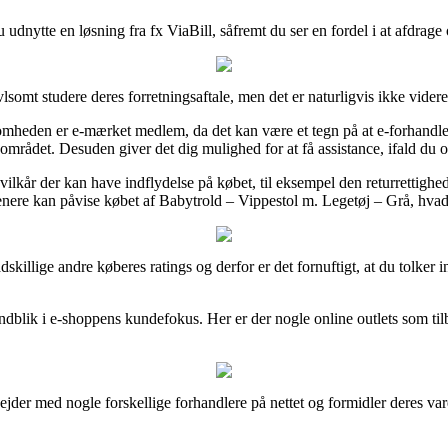
u udnytte en løsning fra fx ViaBill, såfremt du ser en fordel i at afdrag
lsomt studere deres forretningsaftale, men det er naturligvis ikke vide
omheden er e-mærket medlem, da det kan være et tegn på at e-forhandlere
 området. Desuden giver det dig mulighed for at få assistance, ifald du 
e vilkår der kan have indflydelse på købet, til eksempel den returrett
enere kan påvise købet af Babytrold – Vippestol m. Legetøj – Grå, hvad
skillige andre køberes ratings og derfor er det fornuftigt, at du tolker 
få indblik i e-shoppens kundefokus. Her er der nogle online outlets som 
bejder med nogle forskellige forhandlere på nettet og formidler deres var