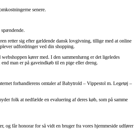
e omkostningerne senere.
re spændende.
n retter sig efter gældende dansk lovgivning, tillige med at online
oplever udfordringer ved din shopping.
ighed webshoppen kører med. I den sammenhæng er det ligeledes
 end man er på gaveindkøb til en pige eller dreng.
internet forhandlerens omtaler af Babytrold – Vippestol m. Legetøj –
tilbyder folk at nedfælde en evaluering af deres køb, som på samme
er, og får honorar for så vidt en bruger fra vores hjemmeside udfører