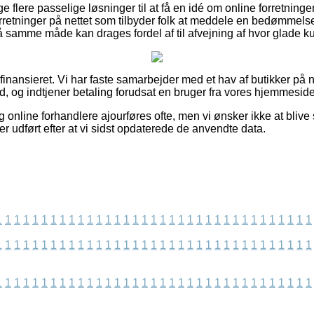
e flere passelige løsninger til at få en idé om online forretning
etninger på nettet som tilbyder folk at meddele en bedømmelse
å samme måde kan drages fordel af til afvejning af hvor glade k
inansieret. Vi har faste samarbejder med et hav af butikker på ne
ud, og indtjener betaling forudsat en bruger fra vores hjemmeside
online forhandlere ajourføres ofte, men vi ønsker ikke at blive st
er udført efter at vi sidst opdaterede de anvendte data.
1
1
1
1
1
1
1
1
1
1
1
1
1
1
1
1
1
1
1
1
1
1
1
1
1
1
1
1
1
1
1
1
1
1
1
1
1
1
1
1
1
1
1
1
1
1
1
1
1
1
1
1
1
1
1
1
1
1
1
1
1
1
1
1
1
1
1
1
1
1
1
1
1
1
1
1
1
1
1
1
1
1
1
1
1
1
1
1
1
1
1
1
1
1
1
1
1
1
1
1
1
1
1
1
1