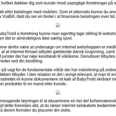
iv, hvilket dækker dig som kunde imod uoprigtige forretninger på n
tkøb eller betalinger med mobilen. Som et alternativ kunne du a
ViaBill, ifald du ser en fordel i at finansiere betalingen over tid.
BabyTrold e-forretning kunne man egentlig tage stilling til webs
en det er almindeligvis ikke særlig sjovt.
unne derfor være at undersøge om internet webshoppen er medle
 af at internet firmaet adlyder gældende dansk lovgivning, samt
urister der har nøje kendskab til vilkårene. Derudover tilbydes d
eder ved din bestilling.
 er på vagt for de fundamentale vilkår der har indvirkning på ordr
ken tilbyder. I den relation er det i øvrigt relevant, at man til 
madrettet vil kunne dokumentere sit køb af BabyTrold skråstol m
r produkter til en mand eller kvinde.
g fremragende løsninger til at eksaminere en hel del forhenværen
 af dette foreslåes det, at du læser internet selskabets bedømme
rå denim forinden du placerer din ordre.