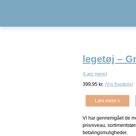
legetøj – G
(Læs mere)
399.95
kr.
(Vis fragtpris)
Læs mere »
Vi har gennemgået de mes
prisniveau, sortimentstø
betalingsmuligheder.