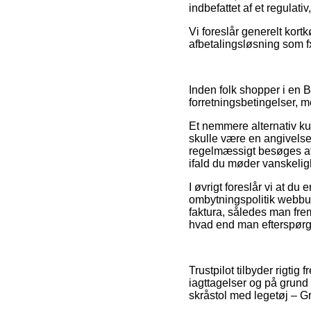
indbefattet af et regulat
Vi foreslår generelt kor
afbetalingsløsning som fx 
Inden folk shopper i en 
forretningsbetingelser, m
Et nemmere alternativ k
skulle være en angivelse
regelmæssigt besøges af j
ifald du møder vanskeligh
I øvrigt foreslår vi at du
ombytningspolitik webbutik
faktura, således man fre
hvad end man efterspørge
Trustpilot tilbyder rigti
iagttagelser og på grund
skråstol med legetøj – G