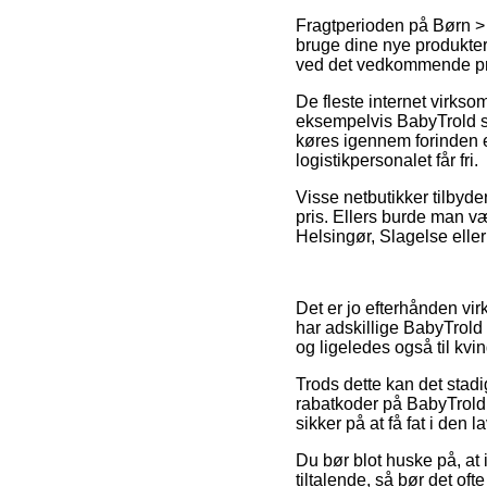
Fragtperioden på Børn > B
bruge dine nye produkter 
ved det vedkommende pr
De fleste internet virks
eksempelvis BabyTrold sk
køres igennem forinden e
logistikpersonalet får fri.
Visse netbutikker tilbyd
pris. Ellers burde man væ
Helsingør, Slagelse eller 
Det er jo efterhånden virk
har adskillige BabyTrold
og ligeledes også til kvi
Trods dette kan det stad
rabatkoder på BabyTrold 
sikker på at få fat i den l
Du bør blot huske på, at 
tiltalende, så bør det oft