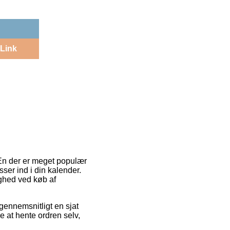
Link
 En der er meget populær
sser ind i din kalender.
ighed ved køb af
r gennemsnitligt en sjat
e at hente ordren selv,