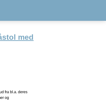
åstol med
 fra bl.a. deres
mer og