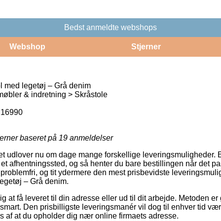
Bedst anmeldte webshops
Webshop
Stjerner
l med legetøj – Grå denim
bler & indretning > Skråstole
716990
jerner baseret på
19
anmeldelser
ttet udlover nu om dage mange forskellige leveringsmuligheder.
l et afhentningssted, og så henter du bare bestillingen når det pa
 problemfri, og tit ydermere den mest prisbevidste leveringsmul
egetøj – Grå denim.
g at få leveret til din adresse eller ud til dit arbejde. Metoden e
smart. Den prisbilligste leveringsmanér vil dog til enhver tid vær
 af at du opholder dig nær online firmaets adresse.