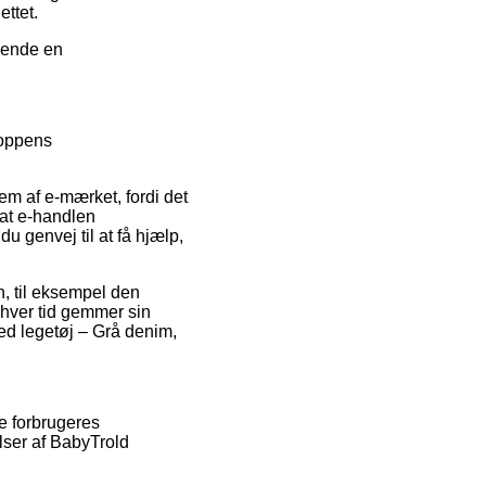
ettet.
nvende en
hoppens
m af e-mærket, fordi det
 at e-handlen
u genvej til at få hjælp,
en, til eksempel den
enhver tid gemmer sin
ed legetøj – Grå denim,
de forbrugeres
lser af BabyTrold