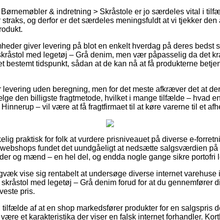
ørnemøbler & indretning > Skråstole er jo særdeles vital i tilfæl
straks, og derfor er det særdeles meningsfuldt at vi tjekker de
odukt.
omheder giver levering på blot en enkelt hverdag på deres bedst
råstol med legetøj – Grå denim, men vær påpasselig da det kræ
t bestemt tidspunkt, sådan at de kan nå at få produkterne betje
er levering uden beregning, men for det meste afkræver det at de
lge den billigste fragtmetode, hvilket i mange tilfælde – hvad e
Hinnerup – vil være at få fragtfirmaet til at køre varerne til et af
elig praktisk for folk at vurdere prisniveauet på diverse e-forret
 webshops fundet det uundgåeligt at nedsætte salgsværdien på pr
nder og mænd – en hel del, og endda nogle gange sikre portofri l
igvæk vise sig rentabelt at undersøge diverse internet varehuse 
skråstol med legetøj – Grå denim forud for at du gennemfører di
aveste pris.
i tilfælde af at en shop markedsfører produkter for en salgspris 
e være et karakteristika der viser en falsk internet forhandler. Kort