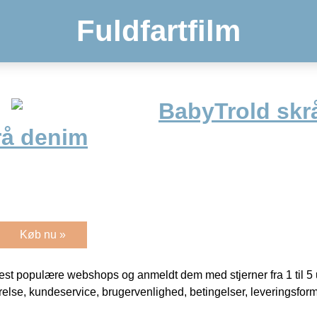
Fuldfartfilm
BabyTrold skr
rå denim
Køb nu »
t populære webshops og anmeldt dem med stjerner fra 1 til 5 ud
rrelse, kundeservice, brugervenlighed, betingelser, leveringsfor