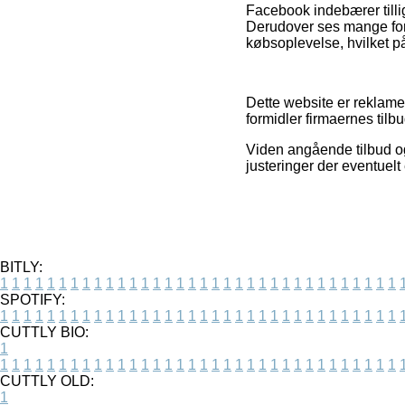
Facebook indebærer tillig
Derudover ses mange forr
købsoplevelse, hvilket p
Dette website er reklamef
formidler firmaernes tilb
Viden angående tilbud og 
justeringer der eventuelt 
BITLY:
1
1
1
1
1
1
1
1
1
1
1
1
1
1
1
1
1
1
1
1
1
1
1
1
1
1
1
1
1
1
1
1
1
1
SPOTIFY:
1
1
1
1
1
1
1
1
1
1
1
1
1
1
1
1
1
1
1
1
1
1
1
1
1
1
1
1
1
1
1
1
1
1
CUTTLY BIO:
1
1
1
1
1
1
1
1
1
1
1
1
1
1
1
1
1
1
1
1
1
1
1
1
1
1
1
1
1
1
1
1
1
1
1
CUTTLY OLD:
1