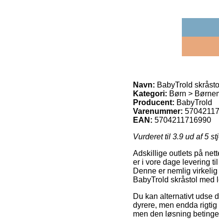
Navn:
BabyTrold skråsto
Kategori:
Børn > Børnemø
Producent:
BabyTrold
Varenummer:
5704211
EAN:
5704211716990
Vurderet til
3.9
ud af 5 st
Adskillige outlets på ne
er i vore dage levering ti
Denne er nemlig virkelig
BabyTrold skråstol med l
Du kan alternativt udse di
dyrere, men endda rigtig 
men den løsning betinges