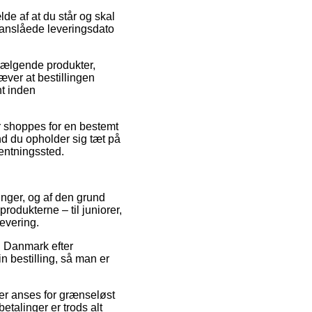
de af at du står og skal
n anslåede leveringsdato
 sælgende produkter,
ver at bestillingen
nt inden
r shoppes for en bestemt
nd du opholder sig tæt på
hentningssted.
ninger, og af den grund
odukterne – til juniorer,
evering.
i Danmark efter
n bestilling, så man er
der anses for grænseløst
betalinger er trods alt