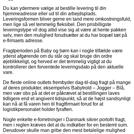
Du kan ydermere vælge at bestille levering til din
hjemmeadresse eller ud til din arbejdsplads.
Leveringsformen bliver gerne en tand mere omkostningsfuld,
men lige så vel temmelig fleksibel. Den prisbilligste
leveringstype vil dog altid vise sig at være at hente pakken
selv, men den mulighed forudsætter at du har bopæl tæt på
e-firmaets adresse.
Fragtperioden på Baby og børn kan i nogle tilfælde være
yderst afgørende om du står og skal bruge din ordre
øjeblikkeligt, og herved er det temmelig vigtigt at du
kontrollerer den forventede leveringsdato på den aktuelle
vare.
De fleste online outlets frembyder dag-til-dag fragt på mange
af deres produkter, eksempelvis Babytrold – Jogger – Blå,
men vær obs på at det er påkrævet at bestillingen laves
tidligere end et angivent tidspunkt, så at de højst sandsynligt
kan nå at få varen hen til fragtfirmaet forud for at
logistikpersonalet holder fyraften.
Nogle enkelte e-forretninger i Danmark sikrer portofri fragt,
men i reglen kræves det at du indkøber for en bestemt sum.
Derudover skulle man gribe den mest betalelige mulighed