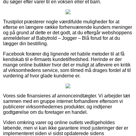
du søger efter varer til en voksen eller et barn.
Trustpilot præsterer nogle værdifulde muligheder for at
efterse en længere række forhenværende kunders meninger
og på grund af dette er det godt, at du eftergår webshoppens
anmeldelser af Babytrold – Jogger – Blå forud for at du
lægger din bestilling.
Facebook forærer dig lignende ret habile metoder til at få
kendskab til e-firmaets kundetilfredshed. Herinde er der
mange online butikker hvor det er muligt at aflevere en kritik
af virksomhedens service, som tilmed må drages fordel af til
vurdering af hvor glade kunderne er.
Vores side finansieres af annonceindtægter. Vi arbejder tæt
sammen med en gruppe internet forhandlere eftersom vi
publicerer virksomhedernes produkter, og indtjener
godtgørelse om du foretager en handel.
Viden omkring varer og online outlets vedligeholdes
løbende, men vi kan ikke garantere imod justeringer der er
implementeret siden vi sidst opdaterede sidens