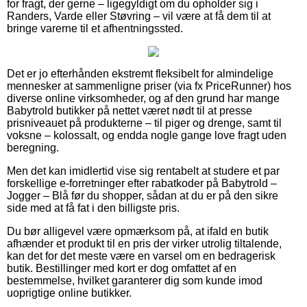
for fragt, der gerne – ligegyldigt om du opholder sig i
Randers, Varde eller Støvring – vil være at få dem til at
bringe varerne til et afhentningssted.
Det er jo efterhånden ekstremt fleksibelt for almindelige
mennesker at sammenligne priser (via fx PriceRunner) hos
diverse online virksomheder, og af den grund har mange
Babytrold butikker på nettet været nødt til at presse
prisniveauet på produkterne – til piger og drenge, samt til
voksne – kolossalt, og endda nogle gange love fragt uden
beregning.
Men det kan imidlertid vise sig rentabelt at studere et par
forskellige e-forretninger efter rabatkoder på Babytrold –
Jogger – Blå før du shopper, sådan at du er på den sikre
side med at få fat i den billigste pris.
Du bør alligevel være opmærksom på, at ifald en butik
afhænder et produkt til en pris der virker utrolig tiltalende,
kan det for det meste være en varsel om en bedragerisk
butik. Bestillinger med kort er dog omfattet af en
bestemmelse, hvilket garanterer dig som kunde imod
uoprigtige online butikker.