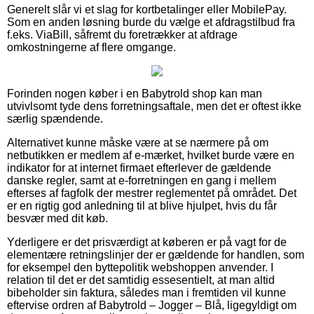
Generelt slår vi et slag for kortbetalinger eller MobilePay.
Som en anden løsning burde du vælge et afdragstilbud fra
f.eks. ViaBill, såfremt du foretrækker at afdrage
omkostningerne af flere omgange.
Forinden nogen køber i en Babytrold shop kan man
utvivlsomt tyde dens forretningsaftale, men det er oftest ikke
særlig spændende.
Alternativet kunne måske være at se nærmere på om
netbutikken er medlem af e-mærket, hvilket burde være en
indikator for at internet firmaet efterlever de gældende
danske regler, samt at e-forretningen en gang i mellem
efterses af fagfolk der mestrer reglementet på området. Det
er en rigtig god anledning til at blive hjulpet, hvis du får
besvær med dit køb.
Yderligere er det prisværdigt at køberen er på vagt for de
elementære retningslinjer der er gældende for handlen, som
for eksempel den byttepolitik webshoppen anvender. I
relation til det er det samtidig essesentielt, at man altid
bibeholder sin faktura, således man i fremtiden vil kunne
eftervise ordren af Babytrold – Jogger – Blå, ligegyldigt om