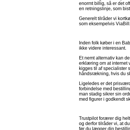
enormt billig, så er det o
en retningslinje, som bis
Generelt tilråder vi kort
som eksempelvis ViaBill,
Inden folk køber i en B
ikke videre interessant.
Et nemt alternativ kan d
erklæring om at internet
kigges til af specialister
håndsrækning, hvis du s
Ligeledes er det prisvær
forbindelse med bestillin
man stadig sikrer sin or
med figurer i godkendt sk
Trustpilot forærer dig h
og derfor tilråder vi, a
før du lægger din bestilli