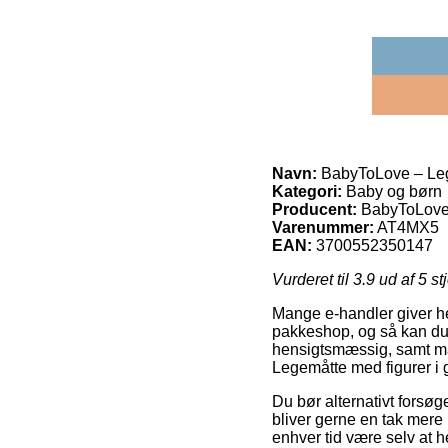
Navn:
BabyToLove – Leg
Kategori:
Baby og børn
Producent:
BabyToLov
Varenummer:
AT4MX5
EAN:
3700552350147
Vurderet til
3.9
ud af 5 st
Mange e-handler giver hel
pakkeshop, og så kan du b
hensigtsmæssig, samt man
Legemåtte med figurer i
Du bør alternativt forsøg
bliver gerne en tak mere p
enhver tid være selv at h