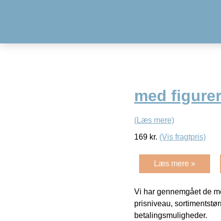
med figure
(Læs mere)
169
kr.
(Vis fragtpris)
Læs mere »
Vi har gennemgået de mes
prisniveau, sortimentstø
betalingsmuligheder.