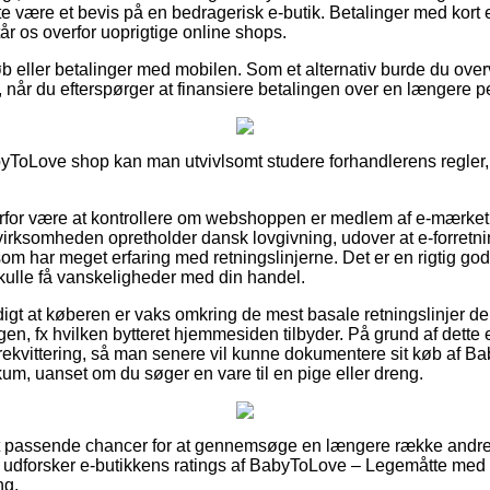
fte være et bevis på en bedragerisk e-butik. Betalinger med kort er
tår os overfor uoprigtige online shops.
køb eller betalinger med mobilen. Som et alternativ burde du over
 når du efterspørger at finansiere betalingen over en længere p
abyToLove shop kan man utvivlsomt studere forhandlerens regler
erfor være at kontrollere om webshoppen er medlem af e-mærket,
 virksomheden opretholder dansk lovgivning, udover at e-forret
 som har meget erfaring med retningslinjerne. Det er en rigtig god 
kulle få vanskeligheder med din handel.
digt at køberen er vaks omkring de mest basale retningslinjer 
gen, fx hvilken bytteret hjemmesiden tilbyder. På grund af dette e
drekvittering, så man senere vil kunne dokumentere sit køb af 
um, uanset om du søger en vare til en pige eller dreng.
elt passende chancer for at gennemsøge en længere række andre
t du udforsker e-butikkens ratings af BabyToLove – Legemåtte med
ng.