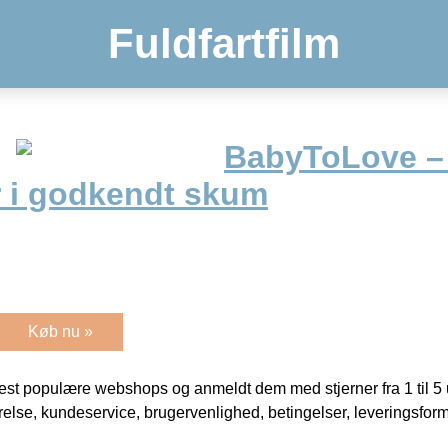
Fuldfartfilm
BabyToLove –
r i godkendt skum
Køb nu »
t populære webshops og anmeldt dem med stjerner fra 1 til 5 ud
rrelse, kundeservice, brugervenlighed, betingelser, leveringsfor