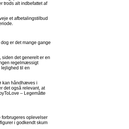
 trods alt indbefattet af
veje et afbetalingstilbud
eriode.
, dog er det mange gange
 siden det generelt er en
ningen regelmæssigt
lejlighed til en
der kan håndhæves i
r det også relevant, at
BabyToLove – Legemåtte
 forbrugeres oplevelser
 figurer i godkendt skum