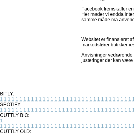
Facebook fremskaffer endv
Her møder vi endda inter
samme måde må anvendes t
Websitet er finansieret a
markedsfører butikkernes
Anvisninger vedrørende v
justeringer der kan være 
BITLY:
1
1
1
1
1
1
1
1
1
1
1
1
1
1
1
1
1
1
1
1
1
1
1
1
1
1
1
1
1
1
1
1
1
1
SPOTIFY:
1
1
1
1
1
1
1
1
1
1
1
1
1
1
1
1
1
1
1
1
1
1
1
1
1
1
1
1
1
1
1
1
1
1
CUTTLY BIO:
1
1
1
1
1
1
1
1
1
1
1
1
1
1
1
1
1
1
1
1
1
1
1
1
1
1
1
1
1
1
1
1
1
1
1
CUTTLY OLD: