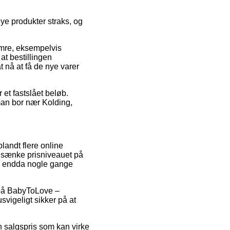
e produkter straks, og
umre, eksempelvis
t bestillingen
t nå at få de nye varer
 et fastslået beløb.
man bor nær Kolding,
blandt flere online
t sænke prisniveauet på
 og endda nogle gange
d på BabyToLove –
vigeligt sikker på at
n salgspris som kan virke