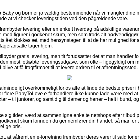
 Baby og børn er jo vældig bestemmende når vi mangler dine ny
sende at vi checker leveringstiden ved den pågældende vare.
r frembyder levering efter en enkelt hverdag på adskillige varen
med figurer i godkendt skum, men som trods alt nødvendiggør a
stslået klokkeslæt, med hensynstagen til at de har mulighed for a
e lageransatte tager hjem.
lbyder gratis levering, men tit forudsætter det at man handler for
den mest letkøbte leveringsudgave, som ofte – ligegyldigt om 
blive at få fragtfirmaet til at levere ordren til et afhentningssted.
almindeligt overkommeligt for os alle at finde de bedste priser i 
har flere BabyToLove e-forhandlere ikke kunne lade være med a
er – til juniorer, og samtidig til damer og herrer – helt i bund,
ise sig tiden værd at sammenligne enkelte netshops efter tilbu
godkendt skum forinden du gennemfører din handel, så man er us
lige pris.
 at såfremt en e-forretning frembyder deres varer til salg for e