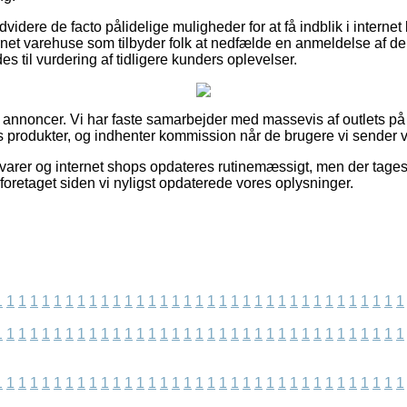
idere de facto pålidelige muligheder for at få indblik i internet
net varehuse som tilbyder folk at nedfælde en anmeldelse af der
il vurdering af tidligere kunders oplevelser.
f annoncer. Vi har faste samarbejder med massevis af outlets på
 produkter, og indhenter kommission når de brugere vi sender v
arer og internet shops opdateres rutinemæssigt, men der tages 
foretaget siden vi nyligst opdaterede vores oplysninger.
1
1
1
1
1
1
1
1
1
1
1
1
1
1
1
1
1
1
1
1
1
1
1
1
1
1
1
1
1
1
1
1
1
1
1
1
1
1
1
1
1
1
1
1
1
1
1
1
1
1
1
1
1
1
1
1
1
1
1
1
1
1
1
1
1
1
1
1
1
1
1
1
1
1
1
1
1
1
1
1
1
1
1
1
1
1
1
1
1
1
1
1
1
1
1
1
1
1
1
1
1
1
1
1
1