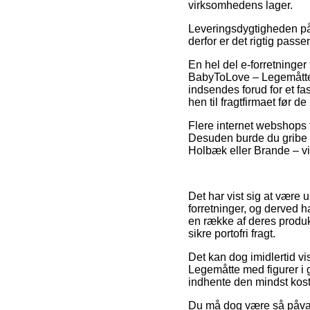
virksomhedens lager.
Leveringsdygtigheden på
derfor er det rigtig pas
En hel del e-forretninge
BabyToLove – Legemåtte 
indsendes forud for et fa
hen til fragtfirmaet før d
Flere internet webshops ti
Desuden burde du gribe 
Holbæk eller Brande – vil 
Det har vist sig at være u
forretninger, og derved 
en række af deres produkt
sikre portofri fragt.
Det kan dog imidlertid v
Legemåtte med figurer i 
indhente den mindst koste
Du må dog være så påvagt,