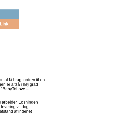
Link
 at få bragt ordren til en
en er altså i høj grad
 af BabyToLove –
du arbejder. Løsningen
levering vil dog til
fstand af internet