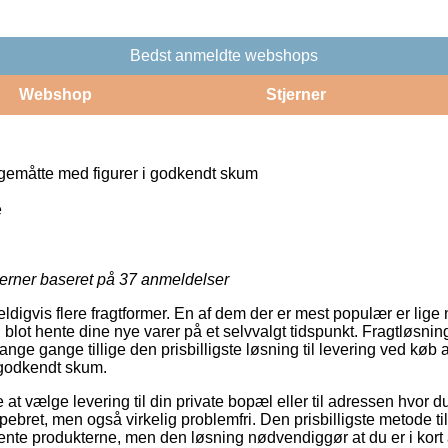
Bedst anmeldte webshops
Webshop
Stjerner
emåtte med figurer i godkendt skum
e
jerner baseret på
37
anmeldelser
digvis flere fragtformer. En af dem der er mest populær er lige nu
lot hente dine nye varer på et selvvalgt tidspunkt. Fragtløsning
ge gange tillige den prisbilligste løsning til levering ved køb
 godkendt skum.
e at vælge levering til din private bopæl eller til adressen hvor 
ebret, men også virkelig problemfri. Den prisbilligste metode til 
ente produkterne, men den løsning nødvendiggør at du er i kort a