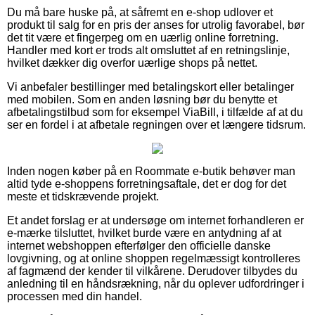
Du må bare huske på, at såfremt en e-shop udlover et
produkt til salg for en pris der anses for utrolig favorabel, bør
det tit være et fingerpeg om en uærlig online forretning.
Handler med kort er trods alt omsluttet af en retningslinje,
hvilket dækker dig overfor uærlige shops på nettet.
Vi anbefaler bestillinger med betalingskort eller betalinger
med mobilen. Som en anden løsning bør du benytte et
afbetalingstilbud som for eksempel ViaBill, i tilfælde af at du
ser en fordel i at afbetale regningen over et længere tidsrum.
Inden nogen køber på en Roommate e-butik behøver man
altid tyde e-shoppens forretningsaftale, det er dog for det
meste et tidskrævende projekt.
Et andet forslag er at undersøge om internet forhandleren er
e-mærke tilsluttet, hvilket burde være en antydning af at
internet webshoppen efterfølger den officielle danske
lovgivning, og at online shoppen regelmæssigt kontrolleres
af fagmænd der kender til vilkårene. Derudover tilbydes du
anledning til en håndsrækning, når du oplever udfordringer i
processen med din handel.