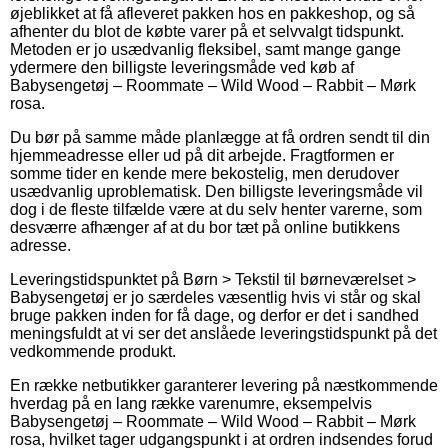
øjeblikket at få afleveret pakken hos en pakkeshop, og så
afhenter du blot de købte varer på et selvvalgt tidspunkt.
Metoden er jo usædvanlig fleksibel, samt mange gange
ydermere den billigste leveringsmåde ved køb af
Babysengetøj – Roommate – Wild Wood – Rabbit – Mørk
rosa.
Du bør på samme måde planlægge at få ordren sendt til din
hjemmeadresse eller ud på dit arbejde. Fragtformen er
somme tider en kende mere bekostelig, men derudover
usædvanlig uproblematisk. Den billigste leveringsmåde vil
dog i de fleste tilfælde være at du selv henter varerne, som
desværre afhænger af at du bor tæt på online butikkens
adresse.
Leveringstidspunktet på Børn > Tekstil til børneværelset >
Babysengetøj er jo særdeles væsentlig hvis vi står og skal
bruge pakken inden for få dage, og derfor er det i sandhed
meningsfuldt at vi ser det anslåede leveringstidspunkt på det
vedkommende produkt.
En række netbutikker garanterer levering på næstkommende
hverdag på en lang række varenumre, eksempelvis
Babysengetøj – Roommate – Wild Wood – Rabbit – Mørk
rosa, hvilket tager udgangspunkt i at ordren indsendes forud