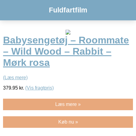
Fuldfartfilm
Babysengetøj – Roommate
– Wild Wood – Rabbit –
Mørk rosa
(Læs mere)
379.95
kr.
(Vis fragtpris)
Læs mere »
Køb nu »