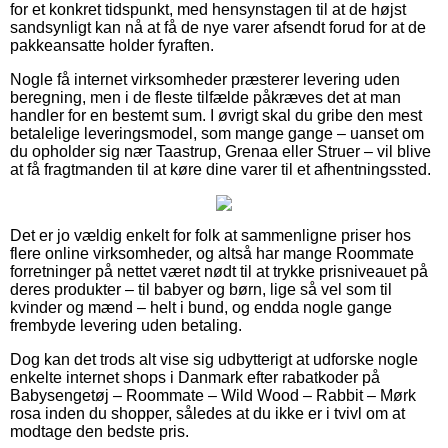
for et konkret tidspunkt, med hensynstagen til at de højst
sandsynligt kan nå at få de nye varer afsendt forud for at de
pakkeansatte holder fyraften.
Nogle få internet virksomheder præsterer levering uden
beregning, men i de fleste tilfælde påkræves det at man
handler for en bestemt sum. I øvrigt skal du gribe den mest
betalelige leveringsmodel, som mange gange – uanset om
du opholder sig nær Taastrup, Grenaa eller Struer – vil blive
at få fragtmanden til at køre dine varer til et afhentningssted.
Det er jo vældig enkelt for folk at sammenligne priser hos
flere online virksomheder, og altså har mange Roommate
forretninger på nettet været nødt til at trykke prisniveauet på
deres produkter – til babyer og børn, lige så vel som til
kvinder og mænd – helt i bund, og endda nogle gange
frembyde levering uden betaling.
Dog kan det trods alt vise sig udbytterigt at udforske nogle
enkelte internet shops i Danmark efter rabatkoder på
Babysengetøj – Roommate – Wild Wood – Rabbit – Mørk
rosa inden du shopper, således at du ikke er i tvivl om at
modtage den bedste pris.