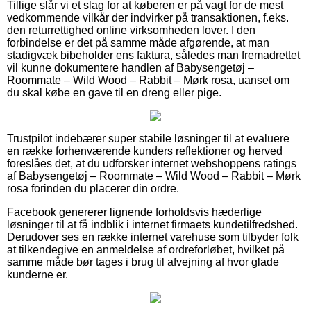
Tillige slår vi et slag for at køberen er på vagt for de mest
vedkommende vilkår der indvirker på transaktionen, f.eks.
den returrettighed online virksomheden lover. I den
forbindelse er det på samme måde afgørende, at man
stadigvæk bibeholder ens faktura, således man fremadrettet
vil kunne dokumentere handlen af Babysengetøj –
Roommate – Wild Wood – Rabbit – Mørk rosa, uanset om
du skal købe en gave til en dreng eller pige.
Trustpilot indebærer super stabile løsninger til at evaluere
en række forhenværende kunders reflektioner og herved
foreslåes det, at du udforsker internet webshoppens ratings
af Babysengetøj – Roommate – Wild Wood – Rabbit – Mørk
rosa forinden du placerer din ordre.
Facebook genererer lignende forholdsvis hæderlige
løsninger til at få indblik i internet firmaets kundetilfredshed.
Derudover ses en række internet varehuse som tilbyder folk
at tilkendegive en anmeldelse af ordreforløbet, hvilket på
samme måde bør tages i brug til afvejning af hvor glade
kunderne er.