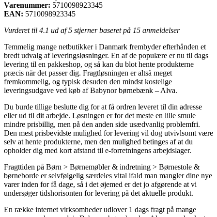
Varenummer:
5710098923345
EAN:
5710098923345
Vurderet til
4.1
ud af 5 stjerner baseret på
15
anmeldelser
Temmelig mange netbutikker i Danmark frembyder efterhånden et
bredt udvalg af leveringsløsninger. En af de populære er nu til dags
levering til en pakkeshop, og så kan du blot hente produkterne
præcis når det passer dig. Fragtløsningen er altså meget
fremkommelig, og typisk desuden den mindst kostelige
leveringsudgave ved køb af Babynor børnebænk – Alva.
Du burde tillige beslutte dig for at få ordren leveret til din adresse
eller ud til dit arbejde. Løsningen er for det meste en lille smule
mindre prisbillig, men på den anden side usædvanlig problemfri.
Den mest prisbevidste mulighed for levering vil dog utvivlsomt være
selv at hente produkterne, men den mulighed betinges af at du
opholder dig med kort afstand til e-forretningens arbejdslager.
Fragttiden på Børn > Børnemøbler & indretning > Børnestole &
børneborde er selvfølgelig særdeles vital ifald man mangler dine nye
varer inden for få dage, så i det øjemed er det jo afgørende at vi
undersøger tidshorisonten for levering på det aktuelle produkt.
En række internet virksomheder udlover 1 dags fragt på mange