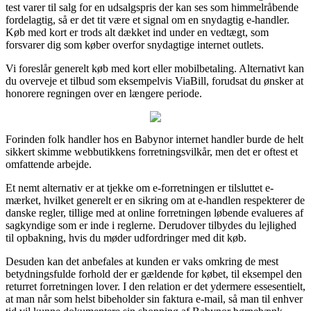
test varer til salg for en udsalgspris der kan ses som himmelråbende
fordelagtig, så er det tit være et signal om en snydagtig e-handler.
Køb med kort er trods alt dækket ind under en vedtægt, som
forsvarer dig som køber overfor snydagtige internet outlets.
Vi foreslår generelt køb med kort eller mobilbetaling. Alternativt kan
du overveje et tilbud som eksempelvis ViaBill, forudsat du ønsker at
honorere regningen over en længere periode.
Forinden folk handler hos en Babynor internet handler burde de helt
sikkert skimme webbutikkens forretningsvilkår, men det er oftest et
omfattende arbejde.
Et nemt alternativ er at tjekke om e-forretningen er tilsluttet e-
mærket, hvilket generelt er en sikring om at e-handlen respekterer de
danske regler, tillige med at online forretningen løbende evalueres af
sagkyndige som er inde i reglerne. Derudover tilbydes du lejlighed
til opbakning, hvis du møder udfordringer med dit køb.
Desuden kan det anbefales at kunden er vaks omkring de mest
betydningsfulde forhold der er gældende for købet, til eksempel den
returret forretningen lover. I den relation er det ydermere essesentielt,
at man når som helst bibeholder sin faktura e-mail, så man til enhver