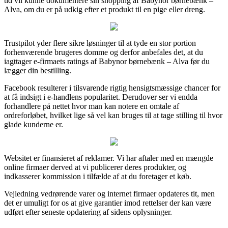
tid vil kunne dokumentere sin shopping af Babynor børnebænk –
Alva, om du er på udkig efter et produkt til en pige eller dreng.
Trustpilot yder flere sikre løsninger til at tyde en stor portion
forhenværende brugeres domme og derfor anbefales det, at du
iagttager e-firmaets ratings af Babynor børnebænk – Alva før du
lægger din bestilling.
Facebook resulterer i tilsvarende rigtig hensigtsmæssige chancer for
at få indsigt i e-handlens popularitet. Derudover ser vi endda
forhandlere på nettet hvor man kan notere en omtale af
ordreforløbet, hvilket lige så vel kan bruges til at tage stilling til hvor
glade kunderne er.
Websitet er finansieret af reklamer. Vi har aftaler med en mængde
online firmaer derved at vi publicerer deres produkter, og
indkasserer kommission i tilfælde af at du foretager et køb.
Vejledning vedrørende varer og internet firmaer opdateres tit, men
det er umuligt for os at give garantier imod rettelser der kan være
udført efter seneste opdatering af sidens oplysninger.