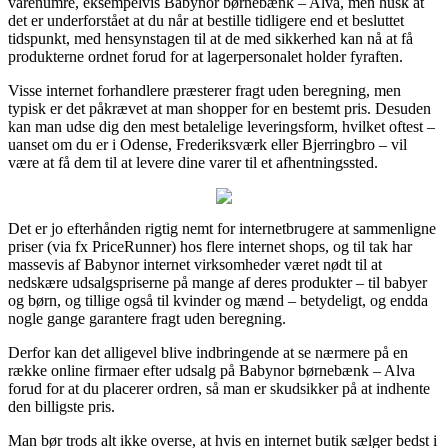
varenumre, eksempelvis Babynor børnebænk – Alva, men husk at
det er underforstået at du når at bestille tidligere end et besluttet
tidspunkt, med hensynstagen til at de med sikkerhed kan nå at få
produkterne ordnet forud for at lagerpersonalet holder fyraften.
Visse internet forhandlere præsterer fragt uden beregning, men
typisk er det påkrævet at man shopper for en bestemt pris. Desuden
kan man udse dig den mest betalelige leveringsform, hvilket oftest –
uanset om du er i Odense, Frederiksværk eller Bjerringbro – vil
være at få dem til at levere dine varer til et afhentningssted.
Det er jo efterhånden rigtig nemt for internetbrugere at sammenligne
priser (via fx PriceRunner) hos flere internet shops, og til tak har
massevis af Babynor internet virksomheder været nødt til at
nedskære udsalgspriserne på mange af deres produkter – til babyer
og børn, og tillige også til kvinder og mænd – betydeligt, og endda
nogle gange garantere fragt uden beregning.
Derfor kan det alligevel blive indbringende at se nærmere på en
række online firmaer efter udsalg på Babynor børnebænk – Alva
forud for at du placerer ordren, så man er skudsikker på at indhente
den billigste pris.
Man bør trods alt ikke overse, at hvis en internet butik sælger bedst i