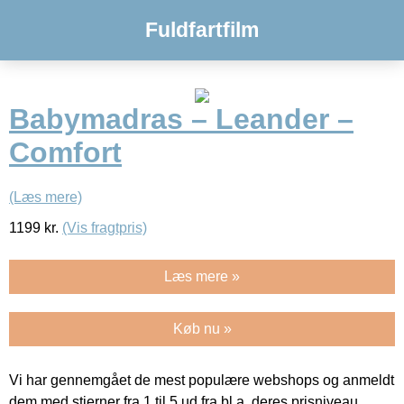
Fuldfartfilm
Babymadras – Leander –
Comfort
(Læs mere)
1199
kr.
(Vis fragtpris)
Læs mere »
Køb nu »
Vi har gennemgået de mest populære webshops og anmeldt
dem med stjerner fra 1 til 5 ud fra bl.a. deres prisniveau,