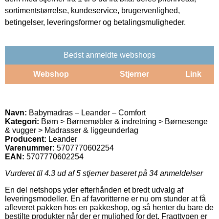
sortimentstørrelse, kundeservice, brugervenlighed,
betingelser, leveringsformer og betalingsmuligheder.
Bedst anmeldte webshops
Webshop
Stjerner
Link
Navn:
Babymadras – Leander – Comfort
Kategori:
Børn > Børnemøbler & indretning > Børnesenge
& vugger > Madrasser & liggeunderlag
Producent:
Leander
Varenummer:
5707770602254
EAN:
5707770602254
Vurderet til
4.3
ud af 5 stjerner baseret på
34
anmeldelser
En del netshops yder efterhånden et bredt udvalg af
leveringsmodeller. En af favoritterne er nu om stunder at få
afleveret pakken hos en pakkeshop, og så henter du bare de
bestilte produkter når der er mulighed for det. Fragttypen er