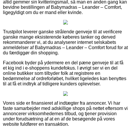
altid gemmer sin kvitteringsmail, så man en anden gang kan
bevidne bestillingen af Babymadras – Leander – Comfort,
ligegyldigt om du er mand eller kvinde.
Trustpilot leverer ganske strålende genveje til at verificere
ganske mange eksisterende køberes tanker og derved
rekommanderer vi, at du analyserer internet selskabets
anmeldelser af Babymadras – Leander – Comfort forud for at
du færdiggør din shopping.
Facebook byder på ydermere en del pæne genveje til at få
et kig ind i e-shoppens kundefokus. I øvrigt ser vi en del
online butikker som tilbyder folk at registrere en
bedømmelse af ordreforløbet, hvilket ligeledes kan benyttes
til at få et indtryk af tidligere kunders oplevelser.
Vores side er finansieret af indtægter fra annoncer. Vi har
faste samarbejder med adskillige shops på nettet eftersom vi
annoncerer virksomhedernes tilbud, og tjener provision
under forudsætning af at en af de besøgende på vores
website fuldfører en transaktion.