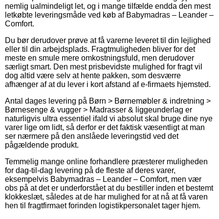
nemlig ualmindeligt let, og i mange tilfælde endda den mest
letkøbte leveringsmåde ved køb af Babymadras – Leander –
Comfort.
Du bør derudover prøve at få varerne leveret til din lejlighed
eller til din arbejdsplads. Fragtmuligheden bliver for det
meste en smule mere omkostningsfuld, men derudover
særligt smart. Den mest prisbevidste mulighed for fragt vil
dog altid være selv at hente pakken, som desværre
afhænger af at du lever i kort afstand af e-firmaets hjemsted.
Antal dages levering på Børn > Børnemøbler & indretning >
Børnesenge & vugger > Madrasser & liggeunderlag er
naturligvis ultra essentiel ifald vi absolut skal bruge dine nye
varer lige om lidt, så derfor er det faktisk væsentligt at man
ser nærmere på den anslåede leveringstid ved det
pågældende produkt.
Temmelig mange online forhandlere præsterer muligheden
for dag-til-dag levering på de fleste af deres varer,
eksempelvis Babymadras – Leander – Comfort, men vær
obs på at det er underforstået at du bestiller inden et bestemt
klokkeslæt, således at de har mulighed for at nå at få varen
hen til fragtfirmaet forinden logistikpersonalet tager hjem.