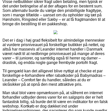
Visse netbutikker sikrer fragt uden betaling, men typisk er
det under betingelse af at der aftages for en bestemt sum.
Som alternativ burde du vælge den prisbilligste fragttype,
som i mange tilfælde – uanset om du opholder sig tæt på
Hørsholm, Ringsted eller Sæby – er at få fragtmanden til at
bringe din bestilling til en pakkeshop.
Det er i dag i høj grad fleksibelt for almindelige mennesker
at vurdere prisniveauet på forskellige butikker på nettet, og
altså har massevis af Leander internet handler i Danmark
været nødt til at nedbringe prisniveauet på mange af deres
varer – til juniorer, og samtidig også til herrer og damer –
drastisk, og endda nogle gange frembyde portofri fragt.
Til gengæld kan det alligevel blive nyttigt at checke et par
forskellige e-forhandlere efter rabatkoder på Babymadras –
Leander – Comfort før du handler, således at du er
skråsikker på at opnå den mest attraktive pris.
Man skal blot være opmærksom på, at såfremt en internet
forhandler udbyder deres varer for en salgspris der er helt
fantastisk billig, så burde det tit være en indikator for en falsk
webshop. Kortkøb er dog dækket ind under
Indsigelsesordningen, der garanterer dig som kunde overfor