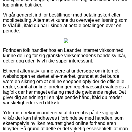
fup online butikker.
Vi går generelt ind for bestillinger med betalingskort eller
mobilbetaling. Alternativt kunne du overveje en løsning som
fx ViaBill, ifald du har i sinde at betale betalingen over en
periode.
Forinden folk handler hos en Leander internet virksomhed
kunne de i og for sig granske virksomhedens handelsvilkår,
det er dog uden tvivl ikke super interessant.
Et nemt alternativ kunne være at undersøge om internet
webshoppen er støttet af e-mærket, grundet at det burde
være en sikring om at online shoppen opfylder de officielle
regler, samt at online forretningen regelmæssigt evalueres af
fagfolk der har meget erfaring med de gældende regler. Det
giver dig anledning til en hjælpende hånd, ifald du møder
vanskeligheder ved dit køb.
Ydermere rekommanderer vi at du er obs på de vigtigste
vilkår der kan håndhæves i forbindelse med handlen, som
eksempelvis hvilken returrettighed online forhandleren
tilbyder. På grund af dette er det virkelig essesentielt, at man