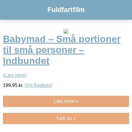
Fuldfartfilm
Babymad – Små portioner
til små personer –
Indbundet
(Læs mere)
199.95
kr.
(Vis fragtpris)
Læs mere »
Køb nu »