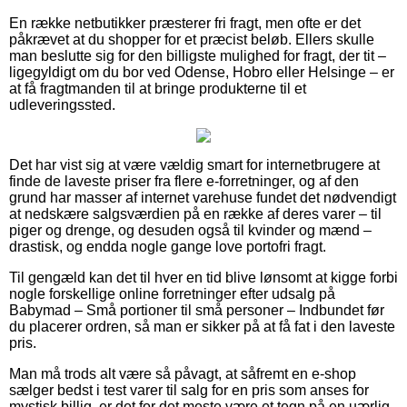
En række netbutikker præsterer fri fragt, men ofte er det
påkrævet at du shopper for et præcist beløb. Ellers skulle
man beslutte sig for den billigste mulighed for fragt, der tit –
ligegyldigt om du bor ved Odense, Hobro eller Helsinge – er
at få fragtmanden til at bringe produkterne til et
udleveringssted.
Det har vist sig at være vældig smart for internetbrugere at
finde de laveste priser fra flere e-forretninger, og af den
grund har masser af internet varehuse fundet det nødvendigt
at nedskære salgsværdien på en række af deres varer – til
piger og drenge, og desuden også til kvinder og mænd –
drastisk, og endda nogle gange love portofri fragt.
Til gengæld kan det til hver en tid blive lønsomt at kigge forbi
nogle forskellige online forretninger efter udsalg på
Babymad – Små portioner til små personer – Indbundet før
du placerer ordren, så man er sikker på at få fat i den laveste
pris.
Man må trods alt være så påvagt, at såfremt en e-shop
sælger bedst i test varer til salg for en pris som anses for
mystisk billig, er det for det meste være et tegn på en uærlig