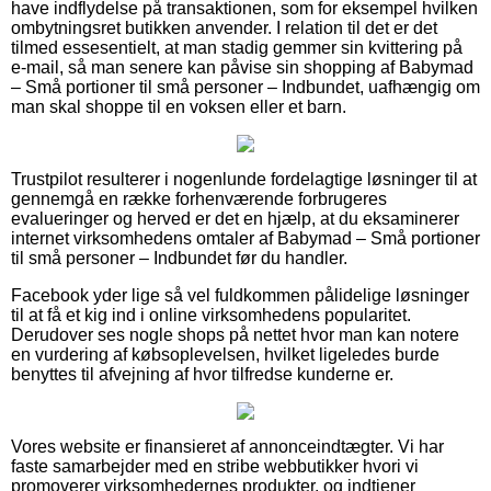
have indflydelse på transaktionen, som for eksempel hvilken
ombytningsret butikken anvender. I relation til det er det
tilmed essesentielt, at man stadig gemmer sin kvittering på
e-mail, så man senere kan påvise sin shopping af Babymad
– Små portioner til små personer – Indbundet, uafhængig om
man skal shoppe til en voksen eller et barn.
Trustpilot resulterer i nogenlunde fordelagtige løsninger til at
gennemgå en række forhenværende forbrugeres
evalueringer og herved er det en hjælp, at du eksaminerer
internet virksomhedens omtaler af Babymad – Små portioner
til små personer – Indbundet før du handler.
Facebook yder lige så vel fuldkommen pålidelige løsninger
til at få et kig ind i online virksomhedens popularitet.
Derudover ses nogle shops på nettet hvor man kan notere
en vurdering af købsoplevelsen, hvilket ligeledes burde
benyttes til afvejning af hvor tilfredse kunderne er.
Vores website er finansieret af annonceindtægter. Vi har
faste samarbejder med en stribe webbutikker hvori vi
promoverer virksomhedernes produkter, og indtjener