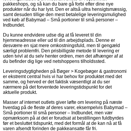
pakkeshops, og så kan du bare gå forbi efter dine nye
produkter når du har lyst. Den er altså ultra hensigtsmæssig,
samt desuden tillige den mest betalelige leveringsmulighed
ved køb af Babymad – Små portioner til små personer –
Indbundet.
Du kunne endvidere udse dig at få leveret til din
hjemmeadresse eller ud til din arbejdsplads. Denne er
desværre en sjat mere omkostningsfuld, men til gengæld
særligt problemfri. Den prisbilligste metode til levering er
uden tvivl at du selv henter ordren, men det afhænger af at
du befinder dig lige ved netshoppens tilholdssted.
Leveringsdygtigheden på Bøger > Kogebøger & gastronomi
er ekstremt central hvis vi har behov for produktet med det
samme, og herved er det faktisk væsentligt at du ser
nærmere på det forventede leveringstidspunkt for det
aktuelle produkt.
Masser af internet outlets giver løfte om levering på næste
hverdag på de fleste af deres varer, eksempelvis Babymad –
Små portioner til små personer – Indbundet, men vær
opmærksom på at det er forudsat at bestillingen fuldbyrdes
før et besluttet tidspunkt, med det formål at de kan nå at få
varen afsendt forinden de pakkeansatte får fri.