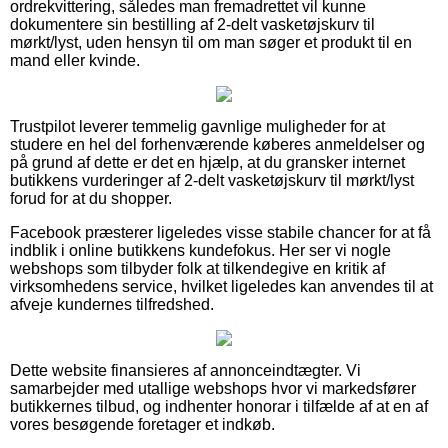
ordrekvittering, således man fremadrettet vil kunne
dokumentere sin bestilling af 2-delt vasketøjskurv til
mørkt/lyst, uden hensyn til om man søger et produkt til en
mand eller kvinde.
Trustpilot leverer temmelig gavnlige muligheder for at
studere en hel del forhenværende køberes anmeldelser og
på grund af dette er det en hjælp, at du gransker internet
butikkens vurderinger af 2-delt vasketøjskurv til mørkt/lyst
forud for at du shopper.
Facebook præsterer ligeledes visse stabile chancer for at få
indblik i online butikkens kundefokus. Her ser vi nogle
webshops som tilbyder folk at tilkendegive en kritik af
virksomhedens service, hvilket ligeledes kan anvendes til at
afveje kundernes tilfredshed.
Dette website finansieres af annonceindtægter. Vi
samarbejder med utallige webshops hvor vi markedsfører
butikkernes tilbud, og indhenter honorar i tilfælde af at en af
vores besøgende foretager et indkøb.