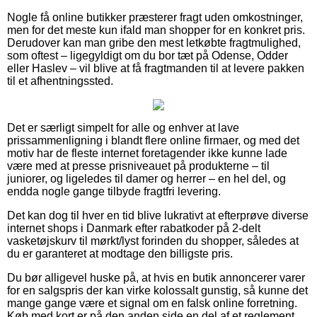
Nogle få online butikker præsterer fragt uden omkostninger,
men for det meste kun ifald man shopper for en konkret pris.
Derudover kan man gribe den mest letkøbte fragtmulighed,
som oftest – ligegyldigt om du bor tæt på Odense, Odder
eller Haslev – vil blive at få fragtmanden til at levere pakken
til et afhentningssted.
Det er særligt simpelt for alle og enhver at lave
prissammenligning i blandt flere online firmaer, og med det
motiv har de fleste internet foretagender ikke kunne lade
være med at presse prisniveauet på produkterne – til
juniorer, og ligeledes til damer og herrer – en hel del, og
endda nogle gange tilbyde fragtfri levering.
Det kan dog til hver en tid blive lukrativt at efterprøve diverse
internet shops i Danmark efter rabatkoder på 2-delt
vasketøjskurv til mørkt/lyst forinden du shopper, således at
du er garanteret at modtage den billigste pris.
Du bør alligevel huske på, at hvis en butik annoncerer varer
for en salgspris der kan virke kolossalt gunstig, så kunne det
mange gange være et signal om en falsk online forretning.
Køb med kort er på den anden side en del af et reglement,