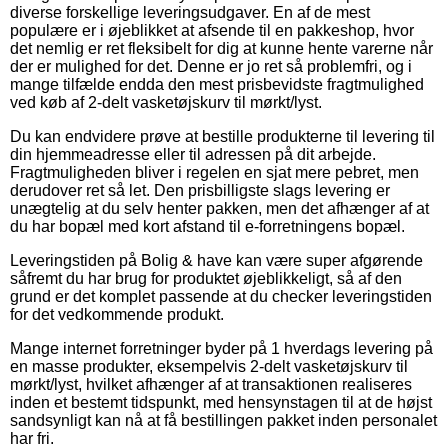
diverse forskellige leveringsudgaver. En af de mest
populære er i øjeblikket at afsende til en pakkeshop, hvor
det nemlig er ret fleksibelt for dig at kunne hente varerne når
der er mulighed for det. Denne er jo ret så problemfri, og i
mange tilfælde endda den mest prisbevidste fragtmulighed
ved køb af 2-delt vasketøjskurv til mørkt/lyst.
Du kan endvidere prøve at bestille produkterne til levering til
din hjemmeadresse eller til adressen på dit arbejde.
Fragtmuligheden bliver i regelen en sjat mere pebret, men
derudover ret så let. Den prisbilligste slags levering er
unægtelig at du selv henter pakken, men det afhænger af at
du har bopæl med kort afstand til e-forretningens bopæl.
Leveringstiden på Bolig & have kan være super afgørende
såfremt du har brug for produktet øjeblikkeligt, så af den
grund er det komplet passende at du checker leveringstiden
for det vedkommende produkt.
Mange internet forretninger byder på 1 hverdags levering på
en masse produkter, eksempelvis 2-delt vasketøjskurv til
mørkt/lyst, hvilket afhænger af at transaktionen realiseres
inden et bestemt tidspunkt, med hensynstagen til at de højst
sandsynligt kan nå at få bestillingen pakket inden personalet
har fri.