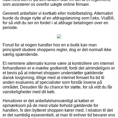
som assisterer os overfor uægte online firmaer.
Generelt anbefaler vi kortkøb eller mobilbetaling. Alternativt
burde du drage nytte af en afdragsløsning som f.eks. ViaBill,
for så vidt du ser en fordel i at afdrage betalingen over en
periode.
Forud for at nogen handler hos en e-butik kan man
principielt studere shoppens regler, dog er det normalt ikke
særlig spændende.
Et nemmere alternativ kunne være at kontrollere om internet
forhandleren er e-mærke godkendt, fordi det almindeligvis er
et bevis på at internet shoppen understøtter gældende
dansk lovgivning, tillige med at internet firmaet fra tid til
anden evalueres af specialister som forstår lovene på
området. Desuden får du chance for støtte, for så vidt du får
vanskeligheder med dit køb.
Herudover er det anbefalelsesværdigt at køber er
opmærksom på de mest vitale forhold gældende for
handlen, fx den bytteret shoppen kører med. I relation til det
er det samtidig essesentielt, at man til enhver tid bevarer ens