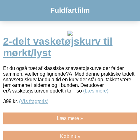
Fuldfartfilm
2-delt vasketøjskurv til
mørkt/lyst
Er du også træt af klassiske snavsetøjskurve der falder
sammen, vælter og lignende?Â Med denne praktiske todelt
snavsetøjskurv får du altid en kurv der står op, takket være
jern-armene i siderne og i bunden. Derudover
erÂ vasketøjskurven opdelt i to – so
(Læs mere)
399
kr.
(Vis fragtpris)
Læs mere »
Køb nu »