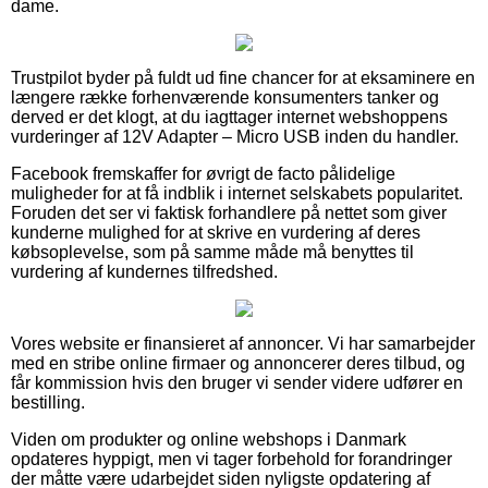
dame.
Trustpilot byder på fuldt ud fine chancer for at eksaminere en
længere række forhenværende konsumenters tanker og
derved er det klogt, at du iagttager internet webshoppens
vurderinger af 12V Adapter – Micro USB inden du handler.
Facebook fremskaffer for øvrigt de facto pålidelige
muligheder for at få indblik i internet selskabets popularitet.
Foruden det ser vi faktisk forhandlere på nettet som giver
kunderne mulighed for at skrive en vurdering af deres
købsoplevelse, som på samme måde må benyttes til
vurdering af kundernes tilfredshed.
Vores website er finansieret af annoncer. Vi har samarbejder
med en stribe online firmaer og annoncerer deres tilbud, og
får kommission hvis den bruger vi sender videre udfører en
bestilling.
Viden om produkter og online webshops i Danmark
opdateres hyppigt, men vi tager forbehold for forandringer
der måtte være udarbejdet siden nyligste opdatering af