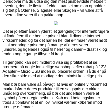
Derudover må du udse dig den mest prisbevidste metode til
levering, der i de fleste tilfælde – uanset om man opholder
sig tæt på Odense, Slagelse eller Skagen – vil være at få
leveret dine varer til en pakkeshop.
Det er jo efterhånden yderst let gængeligt for internetbrugere
at finde frem til de bedste priser i blandt diverse internet
virksomheder, og for det har en hel del e-firmaer været nødt
til at nedbringe priserne på mange af deres varer – til
juniorer, og ligeledes også til herrer og damer – drastisk, og
endda nogle gange tilbyde fri fragt.
Til gengæld kan det imidlertid vise sig profitabelt at se
nærmere på nogle forskellige webshops efter rabat på 12V
Adapter – Micro USB inden du placerer ordren, så du er på
den sikre side med at modtage den mindst kostelige pris.
Man bør bare være så påvagt, at hvis en online virksomhed
markedsfører deres produkter til en salgspris der virker
umådelig overkommelig, så bør det undertiden være et
symbol på en uægte netbutik. Køb med betalingskort er
trods alt omfavnet af en lov, hvilket værner køberen imod
uærlige e-firmaer.