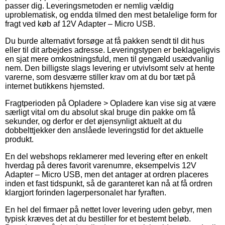
passer dig. Leveringsmetoden er nemlig vældig
uproblematisk, og endda tilmed den mest betalelige form for
fragt ved køb af 12V Adapter – Micro USB.
Du burde alternativt forsøge at få pakken sendt til dit hus
eller til dit arbejdes adresse. Leveringstypen er beklageligvis
en sjat mere omkostningsfuld, men til gengæld usædvanlig
nem. Den billigste slags levering er utvivlsomt selv at hente
varerne, som desværre stiller krav om at du bor tæt på
internet butikkens hjemsted.
Fragtperioden på Opladere > Opladere kan vise sig at være
særligt vital om du absolut skal bruge din pakke om få
sekunder, og derfor er det øjensynligt aktuelt at du
dobbelttjekker den anslåede leveringstid for det aktuelle
produkt.
En del webshops reklamerer med levering efter en enkelt
hverdag på deres favorit varenumre, eksempelvis 12V
Adapter – Micro USB, men det antager at ordren placeres
inden et fast tidspunkt, så de garanteret kan nå at få ordren
klargjort forinden lagerpersonalet har fyraften.
En hel del firmaer på nettet lover levering uden gebyr, men
typisk kræves det at du bestiller for et bestemt beløb.