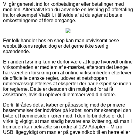
Vi går generelt ind for kortbetalinger eller betalinger med
mobilen. Alternativt kan du anvende en løsning på afbetaling
fra for eksempel ViaBill, i tilfælde af at du agter at betale
omkostningerne af flere omgange.
Før folk handler hos en shop kan man utvivlsomt bese
webbutikkens regler, dog er det gerne ikke særlig
spændende.
En anden løsning kunne derfor være at kigge hvorvidt online
virksomheden er medlem af e-mærket, eftersom det længe
har været en forsikring om at online virksomheden efterlever
de officielle danske regler, udover at netshoppen
rutinemæssigt efterses af eksperter der har ekspertise inden
for reglerne. Dette er desuden din mulighed for at få
assistance, hvis du oplever dilemmaer ved din ordre.
Dertil tilrådes det at køber er påpasselig med de primære
bestemmelser der indvirker på købet, som for eksempel den
bytteret hjemmesiden kører med. I den forbindelse er det
virkelig vigtigt, at man stadig bevarer ens kvittering, så man i
fremtiden kan bekræfte sin ordre af 12V Adapter – Micro
USB, ligegyldigt om man er på gaveindkøb til en herre eller